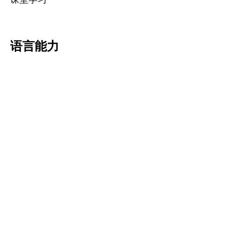
语言能力
获得 GCE 'N' 级中文的最低 5 级
证书颁发机构
完成课程后，学生将获得国际考试
委员会（ITEC）颁发的文凭。